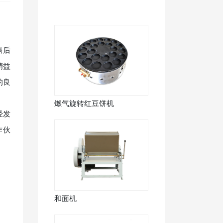
售后
精益
的良
燃气旋转红豆饼机
经发
作伙
和面机