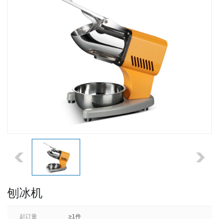
刨冰机
起订量
≥1件