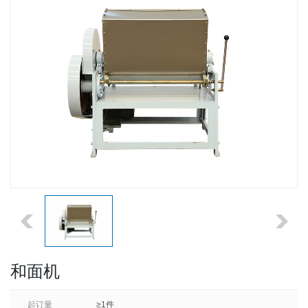
和面机
起订量
≥1件