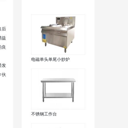
售后
精益
的良
电磁单头单尾小炒炉
经发
作伙
不锈钢工作台